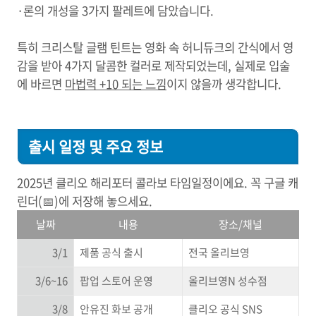
·론의 개성을 3가지 팔레트에 담았습니다.
특히 크리스탈 글램 틴트는 영화 속 허니듀크의 간식에서 영
감을 받아 4가지 달콤한 컬러로 제작되었는데, 실제로 입술
에 바르면
마법력 +10 되는 느낌
이지 않을까 생각합니다.
출시 일정 및 주요 정보
2025년 클리오 해리포터 콜라보 타임일정이에요. 꼭 구글 캐
린더(📅)에 저장해 놓으세요.
날짜
내용
장소/채널
3/1
제품 공식 출시
전국 올리브영
3/6~16
팝업 스토어 운영
올리브영N 성수점
3/8
안유진 화보 공개
클리오 공식 SNS