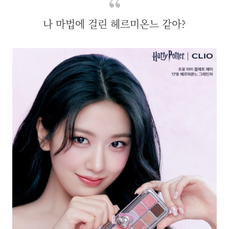
나 마법에 걸린 헤르미온느 같아?