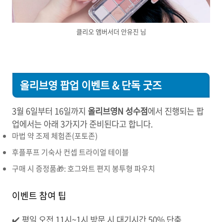
클리오 앰버서더 안유진 님
올리브영 팝업 이벤트 & 단독 굿즈
3월 6일부터 16일까지
올리브영N 성수점
에서 진행되는 팝
업에서는 아래 3가지가 준비된다고 합니다.
마법 약 조제 체험존(포토존)
후플푸프 기숙사 컨셉 트라이얼 테이블
구매 시 증정품🎁: 호그와트 편지 봉투형 파우치
이벤트 참여 팁
✔️ 평일
오전 11시~1시 방문 시 대기시간 50%
단축