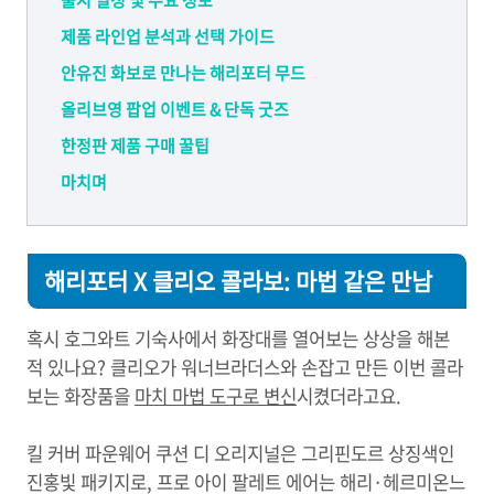
출시 일정 및 주요 정보
제품 라인업 분석과 선택 가이드
안유진 화보로 만나는 해리포터 무드
올리브영 팝업 이벤트 & 단독 굿즈
한정판 제품 구매 꿀팁
마치며
해리포터 X 클리오 콜라보: 마법 같은 만남
혹시 호그와트 기숙사에서 화장대를 열어보는 상상을 해본
적 있나요? 클리오가 워너브라더스와 손잡고 만든 이번 콜라
보는 화장품을
마치 마법 도구로 변신
시켰더라고요.
킬 커버 파운웨어 쿠션 디 오리지널은 그리핀도르 상징색인
진홍빛 패키지로, 프로 아이 팔레트 에어는 해리·헤르미온느