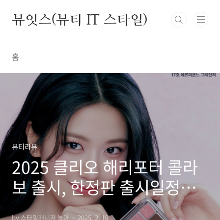
본문 바로가기
뷰잇스(뷰티 IT 스타일)
홈
뷰티리뷰
2025 클리오 해리포터 콜라
보 출시, 한정판 출시일정과
구매 꿀팁
by 스타일매니저 놀아
2025. 2. 19.