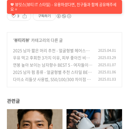
💖 뷰잇스(뷰티 IT 스타일) - 유용하셨다면, 친구들과 함께 공유해주세
요 ⭐
3
구독하기
'
뷰티리뷰
' 카테고리의 다른 글
2025 남자 짧은 머리 추천 - 얼굴형별 헤어스타
2025.04.01
일로 호감도 200% 상승
우유 먹고 후회한 3가지 이유, 피부 좋아진 비결
2025.03.29
(4)
연봉 높아 보이는 남자향수 BEST 5 - 여자들이 극
2025.01.07
(2)
찬한 향수는?
2025 남자 펌 종류 - 얼굴형별 추천 스타일 BEST
2025.01.06
(0)
6
다이소 리들샷 사용법, S50/100/300 차이점 및
2025.01.03
(1)
초보자 가이드
(2)
관련글