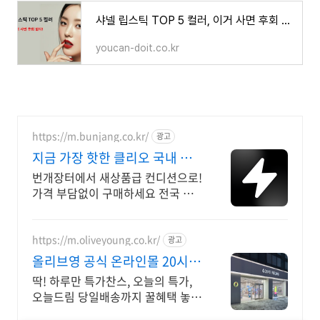
샤넬 립스틱 TOP 5 컬러, 이거 사면 후회 없다!
youcan-doit.co.kr
https://m.bunjang.co.kr/
광고
지금 가장 핫한 클리오 국내 최
대 브랜드 중고거래
번개장터에서 새상품급 컨디션으로!
가격 부담없이 구매하세요 전국 각
지에서 올라오는 전국구 최다 상품
매일 10만 개 이상의 신규 상품 업로
드
https://m.oliveyoung.co.kr/
광고
올리브영 공식 온라인몰 20시
이전 주문은 오늘드림
딱! 하루만 특가찬스, 오늘의 특가,
오늘드림 당일배송까지 꿀혜택 놓치
지마세요!