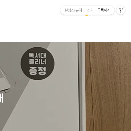
뷰잇스(뷰티 IT 스타일)
구독하기
대